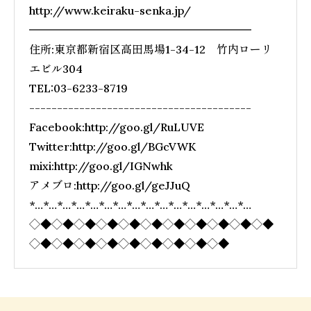
http://www.keiraku-senka.jp/
━━━━━━━━━━━━━━━━━━━━
住所:東京都新宿区高田馬場1-34-12 竹内ローリ
エビル304
TEL:03-6233-8719
----------------------------------------
Facebook:http://goo.gl/RuLUVE
Twitter:http://goo.gl/BGcVWK
mixi:http://goo.gl/IGNwhk
アメブロ:http://goo.gl/geJJuQ
*…*…*…*…*…*…*…*…*…*…*…*…*…*…*…*…
◇◆◇◆◇◆◇◆◇◆◇◆◇◆◇◆◇◆◇◆◇◆
◇◆◇◆◇◆◇◆◇◆◇◆◇◆◇◆◇◆